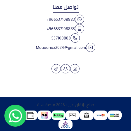
تواصل معنا
+966537108883
+966537108883
537108883
Mqueenex2024@gmail.com
صنع بإتقان على | 2026
منصة سلة