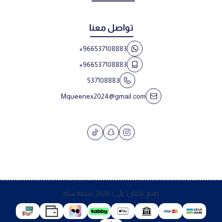
تواصل معنا
+966537108883
+966537108883
537108883
Mqueenex2024@gmail.com
صنع بإتقان على | 2026
منصة سلة