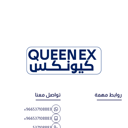
روابط مهمة
تواصل معنا
+966537108883
+966537108883
537108883