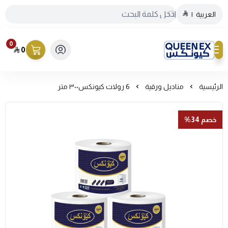
العربية
|
0
0
كيونكس
الرئيسية
مناديل ورقية
6 رولات كيونكس٣٠٠ متر
خصم 34%