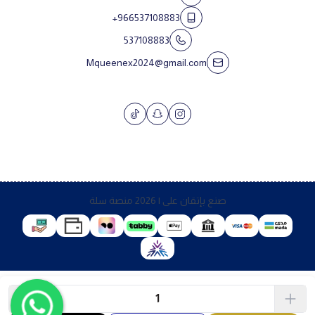
+966537108883
537108883
Mqueenex2024@gmail.com
صنع بإتقان على | 2026
منصة سلة