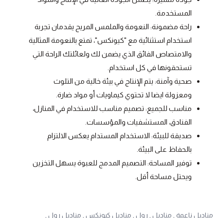
المستخدمة.
راحة مضمونة: النعومة والملمس المريح يقدمان تجربة
استخدام استثنائية مع "كيونكس"، تمتع بالنعومة المثالية
والامتصاص الفائق الذي يضمن لك ولعائلتك الراحة التي
تستحقونها في كل استخدام.
صحية وآمنة: يتم الإنتاج في بيئة خالية من التلوث
ومعزولة ايضا لا تحتوي كيماويات أو مواد ضارة.
مناسب للجميع: تصميم مناسب للاستخدام في المنازل،
الفنادق، المستشفيات والمؤسسات.
صديقة للبيئة: الاستخدام المستدام يعكس الالتزام
بالحفاظ على البيئة.
توفير المساحة: التصميم المدمج للعبوة يسهل التخزين
ويحتل مساحة أقل.
مناديل ناعمة ,
مناديل ,
رول ,
مناديل كيونكس ,
مناديل رول ,