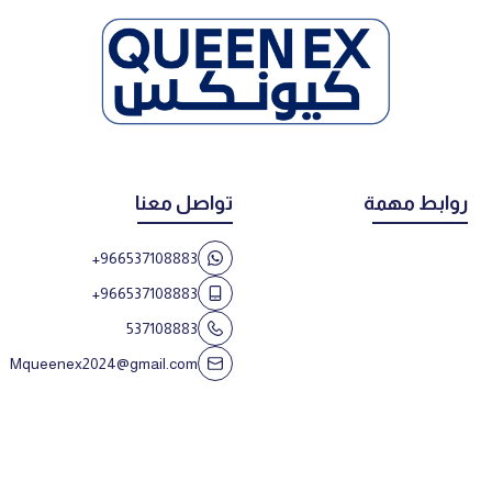
روابط مهمة
تواصل معنا
+966537108883
+966537108883
537108883
Mqueenex2024@gmail.com