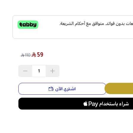
59
110
اشتري الآن