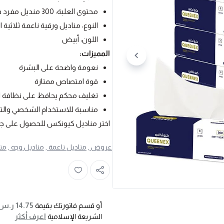
محتوى العلبة: 300 منديل مفرد في العلبه الواحده
النوع: مناديل ورقية ناعمة ثلاثية
اللون: أبيض
المميزات:
نعومة واضحة على البشرة
قوة امتصاص ممتازة
تغليف محكم يحافظ على نظافة ال
مناسبة للاستخدام الشخصي والت
اختر مناديل كيونكس للحصول على ج
عروض ,
مناديل ناعمة ,
مناديل وجه ,
منا
14.75 ر.س
أو قسم فاتورتك بقيمة
اعرف أكثر
الشريعة الإسلامية