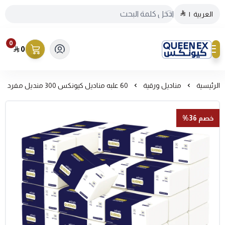
العربية
|
0
0
كيونكس
الرئيسية
مناديل ورقية
60 علبه مناديل كيونكس 300 منديل مفرد
خصم 36%