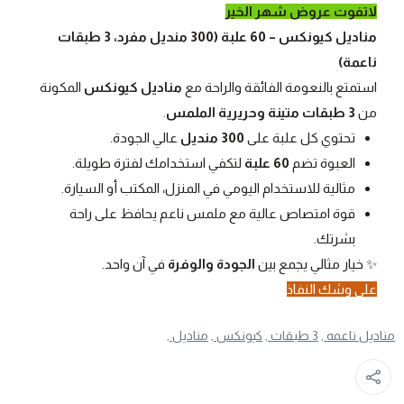
لاتفوت عروض شهر الخير
مناديل كيونكس – 60 علبة (300 منديل مفرد، 3 طبقات
ناعمة)
استمتع بالنعومة الفائقة والراحة مع
مناديل كيونكس
المكونة
من
3 طبقات متينة وحريرية الملمس
.
تحتوي كل علبة على
300 منديل
عالي الجودة.
العبوة تضم
60 علبة
لتكفي استخدامك لفترة طويلة.
مثالية للاستخدام اليومي في المنزل، المكتب أو السيارة.
قوة امتصاص عالية مع ملمس ناعم يحافظ على راحة
بشرتك.
✨ خيار مثالي يجمع بين
الجودة والوفرة
في آن واحد.
على وشك النفاذ
مناديل ناعمه ,
3 طبقات ,
كيونكس ,
مناديل ,