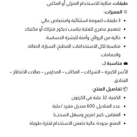
طبقات
، مثالية للاستخدام المنزلي أو المكتبي.
💠
المميزات:
3 طبقات لنعومة استثنائية وامتصاص عالي.
تصميم عصري للعلبة يناسب ديكور منزلك أو مكتبك.
خالية من الروائح، وآمنة للبشرة الحساسة.
مناسبة لكل الاستخدامات: المطبخ، السيارة، الصالة،
والحمامات.
💼
مناسبة لـ:
الأسر الكبيرة – الشركات – المكاتب – المدارس – صالات الانتظار –
الفنادق.
📦
تفاصيل المنتج:
الكمية: 32 علبة في الكرتون
عدد المناديل: 600 منديل مفرد /علبة
المقاس: كبير (مريح وسهل السحب)
الصنع: بجودة عالية تضمن الاستخدام لفترة طويلة